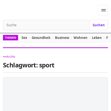
Skip to content
Men
Suchen
Search for:
Sex
Gesundheit
Business
Wohnen
Leben
Fi
THEMEN
Archiv
Schlagwort:
sport