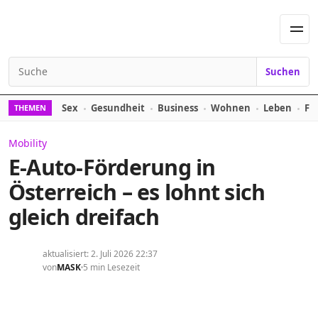
Skip to content
Men
Suchen
Search for:
Sex
Gesundheit
Business
Wohnen
Leben
Fi
THEMEN
Mobility
E-Auto-Förderung in
Österreich – es lohnt sich
gleich dreifach
aktualisiert: 2. Juli 2026 22:37
von
MASK
5 min Lesezeit