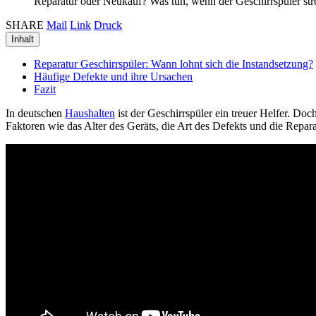
Reparatur oder Neukauf? Was tun, wenn der Geschirrspüler str
SHARE
Mail
Link
Druck
Inhalt
Reparatur Geschirrspüler: Wann lohnt sich die Instandsetzung?
Häufige Defekte und ihre Ursachen
Fazit
In deutschen
Haushalten
ist der Geschirrspüler ein treuer Helfer. Do
Faktoren wie das Alter des Geräts, die Art des Defekts und die Repara