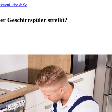
Reisen
Liebe & So
r Geschirrspüler streikt?