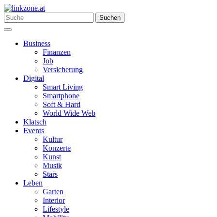
Skip
to
Search
Suchen
content
for:
Menu
Business
Finanzen
Job
Versicherung
Digital
Smart Living
Smartphone
Soft & Hard
World Wide Web
Klatsch
Events
Kultur
Konzerte
Kunst
Musik
Stars
Leben
Garten
Interior
Lifestyle